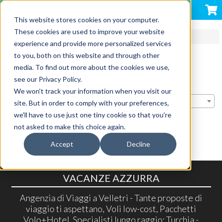
VACANZE AZZURRA
This website stores cookies on your computer.
These cookies are used to improve your website
OCEANO INDIANO
EMIRATI ARABI
experience and provide more personalized services
EMIRATI ARABI
to you, both on this website and through other
media. To find out more about the cookies we use,
see our Privacy Policy.
Stai visualizzando 0 prodotti | Ordina per:
We won't track your information when you visit our
Rilevanza
site. But in order to comply with your preferences,
we'll have to use just one tiny cookie so that you're
not asked to make this choice again.
Accept
Decline
VACANZE AZZURRA
Angenzia di Viaggi a Velletri - Tante proposte di
viaggio ti aspettano, Voli low-cost, Pacchetti
Volo+Hotel. Specialisti lungo raggio: Turchia -