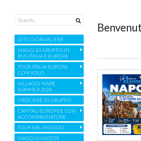
Benvenu
GITE GIORNALIERE
VIAGGI DI GRUPPO IN
BUS ITALIA E EUROPA
TOUR ITALIA EUROPA
CON VOLO
VILLAGGI MARE -
SUMMER 2026
CROCIERE DI GRUPPO
CAPITALI EUROPEE CON
ACCOMPAGNATORE
TOUR NEL MONDO
VIAGGI DI NOZZE