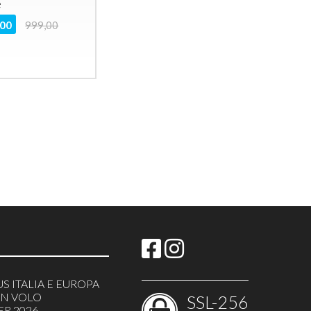
e
,00
999,00
US ITALIA E EUROPA
ON VOLO
SSL-256
ER 2026