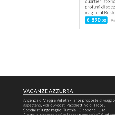
quartieri storic
profumi di spez
magia sul Bosf
890
€
,00
9
VACANZE AZZURRA
Angenzia di Viaggi a Velletri - Tante proposte di viaggio 
aspettano, Voli low-cost, Pacchetti Volo+Hotel.
Specialisti lungo raggio: Turchia - Giappone - Usa -
Australia. Vacanze estive Mare : promozioni Villagi pe