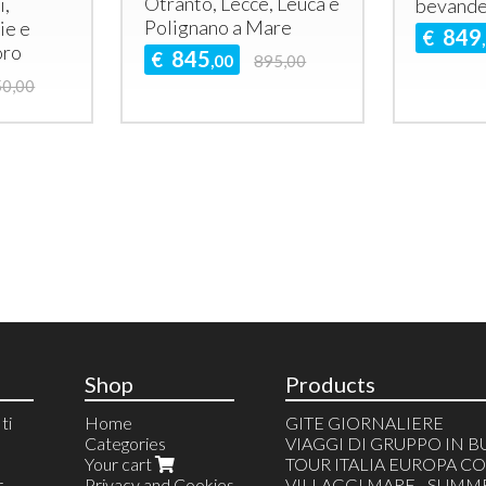
Otranto, Lecce, Leuca e
i,
bevand
Polignano a Mare
ie e
849
€
oro
845
€
,00
895,00
50,00
Shop
Products
ti
Home
GITE GIORNALIERE
Categories
VIAGGI DI GRUPPO IN B
Your cart
TOUR ITALIA EUROPA C
r
Privacy and Cookies
VILLAGGI MARE - SUMM