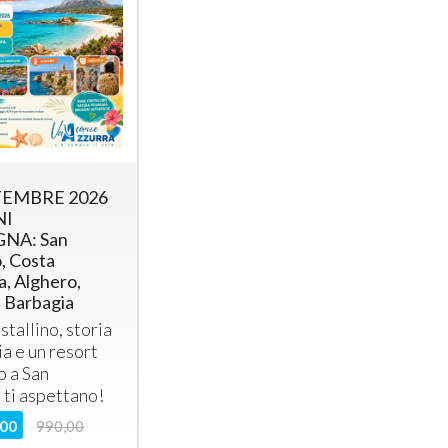
TEMBRE 2026
NI
NA: San
, Costa
a, Alghero,
e Barbagia
stallino, storia
ia e un resort
o a San
ti aspettano!
,00
990,00