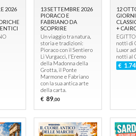
E 2026
13 SETTEMBRE 2026
12 OTTO
PIORACO E
GIORNI
TORICHE
FABRIANO DA
CLASSI
TENTICI
SCOPRIRE
+ CAIR
NO
Un viaggio tra natura,
EGITTO
storia e tradizioni:
notti di
Pioraco con il Sentiero
Luxor ad
Li Vurgacci, l’Eremo
notti al
della Madonna della
1.7
€
Grotta, il Ponte
Marmone e Fabriano
con la sua antica arte
della carta.
89
€
,00