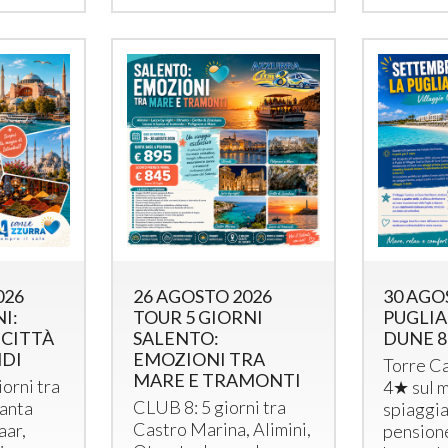
026
26 AGOSTO 2026
30 AGO
I:
TOUR 5 GIORNI
PUGLIA
 CITTÀ
SALENTO:
DUNE 8
NDI
EMOZIONI TRA
Torre Ca
MARE E TRAMONTI
giorni tra
4★ sul m
CLUB
8: 5 giorni tra
anta
spiaggia
Castro Marina, Alimini,
aar,
pension