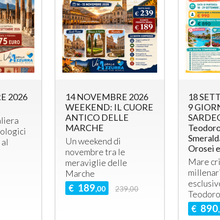
E 2026
14 NOVEMBRE 2026
18 SET
WEEKEND: IL CUORE
9 GIOR
ANTICO DELLE
SARDEG
liera
MARCHE
Teodoro
eologici
Smerald
Un weekend di
 al
Orosei 
novembre tra le
Mare cri
meraviglie delle
millenar
Marche
esclusiv
189
€
,00
239,00
Teodoro 
890
€