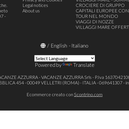
che.
Legal notices
CROCIERE DI GRUPPO
neto
About us
CAPITALI EUROPEE C
7 -
TOUR NEL MONDO
VIAGGI DI NOZZE
VILLAGGI MARE OFFERT
/
English
-
Italiano
Powered by
Translate
ACANZE AZZURRA - VACANZE AZZURRA Srls - P.Iva 163704210
ICA 454 - 00049 VELLETRI (ROMA) - ITALIA - 069641307 -
i
Ecommerce creato con
Scontrino.com