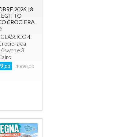
BRE 2026 | 8
 EGITTO
CO CROCIERA
O
CLASSICO
4
 Crociera da
 Aswan e 3
 Cairo
49
,00
1.890,00