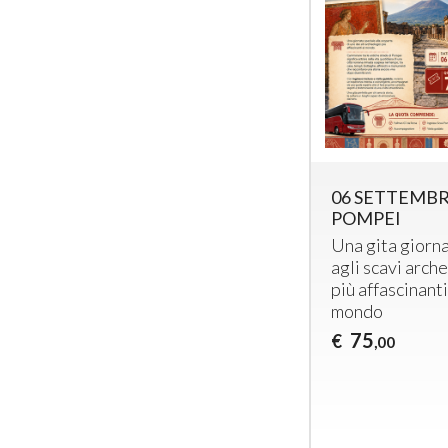
06 SETTEMBR
POMPEI
Una gita giorna
agli scavi arch
più affascinanti
mondo
75
€
,00