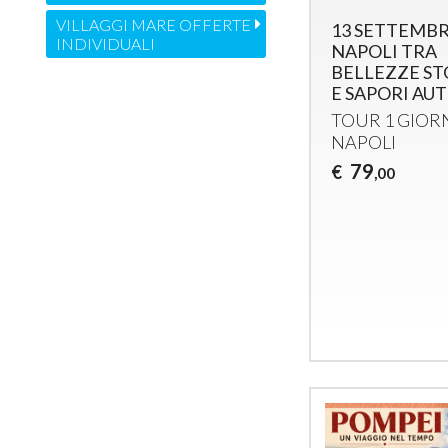
VILLAGGI MARE OFFERTE
13 SETTEMBR
INDIVIDUALI
NAPOLI TRA
BELLEZZE S
E SAPORI AU
TOUR
1
GIOR
NAPOLI
79
€
,00