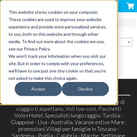
VACANZE AZZURRA
This website stores cookies on your computer.
These cookies are used to improve your website
TOUR NEL MONDO
ASIA
UZBEKISTAN 2025
experience and provide more personalized services
Stai visualizzando 0 prodotti | Ordina per:
to you, both on this website and through other
media. To find out more about the cookies we use,
Rilevanza
see our Privacy Policy.
We won't track your information when you visit our
site. But in order to comply with your preferences,
we'll have to use just one tiny cookie so that you're
not asked to make this choice again.
VACANZE AZZURRA
Accept
Decline
Angenzia di Viaggi a Velletri - Tante proposte di
viaggio ti aspettano, Voli low-cost, Pacchetti
Volo+Hotel. Specialisti lungo raggio: Turchia -
Giappone - Usa - Australia. Vacanze estive Mare :
promozioni Villagi per famiglie in Toscana -
Sardegna - Puglia - Calabria - Marche. Settimane