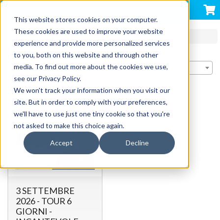
VACANZE AZZURRA
This website stores cookies on your computer.
These cookies are used to improve your website
TOUR NEL MONDO
EUROPA
CROAZIA
experience and provide more personalized services
Stai visualizzando 1 prodotti | Ordina per:
to you, both on this website and through other
media. To find out more about the cookies we use,
Rilevanza
see our Privacy Policy.
We won't track your information when you visit our
site. But in order to comply with your preferences,
we'll have to use just one tiny cookie so that you're
not asked to make this choice again.
Accept
Decline
3 SETTEMBRE
2026 - TOUR 6
GIORNI -