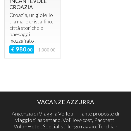
INCANTEVOLE
CROAZIA
Croazia, un gioiello
tra mare cristallino,
città storiche e
paesaggi
mozzafiato!
980
€
,00
1.080,00
VACANZE AZZURRA
Angenzia di Viaggi a Velletri - Tante proposte di
viaggio ti aspettano, Voli low-cost, Pacchetti
Volo+Hotel. Specialisti lungo raggio: Turchia -