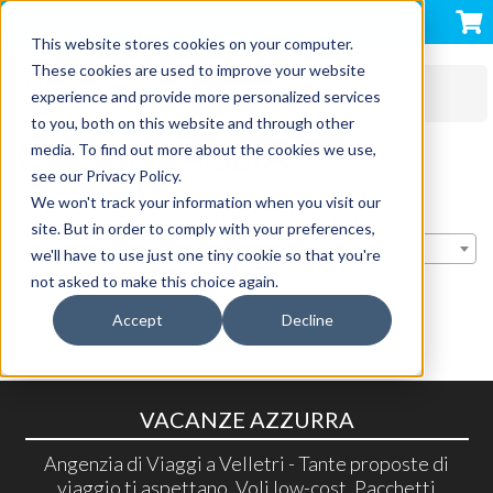
VACANZE AZZURRA
This website stores cookies on your computer.
These cookies are used to improve your website
TOUR NEL MONDO
EUROPA
GRAN BRETAGNA
experience and provide more personalized services
CORNOVAGLIA
to you, both on this website and through other
CORNOVAGLIA
media. To find out more about the cookies we use,
see our Privacy Policy.
We won't track your information when you visit our
Stai visualizzando 0 prodotti | Ordina per:
site. But in order to comply with your preferences,
Rilevanza
we'll have to use just one tiny cookie so that you're
not asked to make this choice again.
Accept
Decline
VACANZE AZZURRA
Angenzia di Viaggi a Velletri - Tante proposte di
viaggio ti aspettano, Voli low-cost, Pacchetti