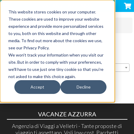
VACANZE AZZURRA
This website stores cookies on your computer.
These cookies are used to improve your website
VIAGGI DI GRUPPO IN BUS ITALIA E EUROPA
experience and provide more personalized services
TOUR BUS ITALIA
TOUR 4 GIORNI
to you, both on this website and through other
TOUR 4 GIORNI
media. To find out more about the cookies we use,
see our Privacy Policy.
We won't track your information when you visit our
Stai visualizzando 0 prodotti | Ordina per:
site. But in order to comply with your preferences,
Rilevanza
we'll have to use just one tiny cookie so that you're
not asked to make this choice again.
Accept
Decline
VACANZE AZZURRA
Angenzia di Viaggi a Velletri - Tante proposte di
viaggio ti aspettano, Voli low-cost, Pacchetti