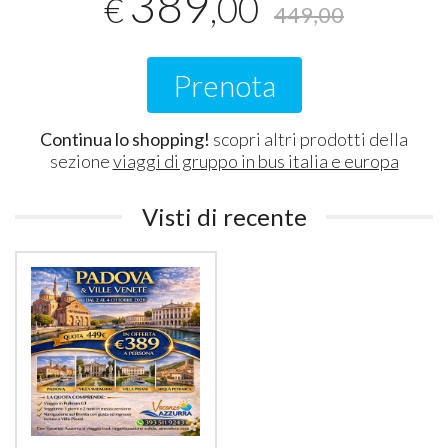
389
,00
€
449,00
Prenota
Continua lo shopping!
scopri altri prodotti della
sezione
viaggi di gruppo in bus italia e europa
Visti di recente