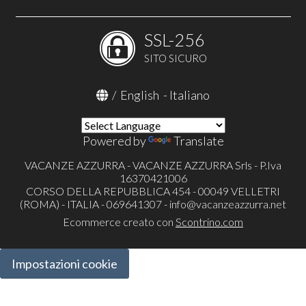
SSL-256
SITO SICURO
/
English
-
Italiano
Powered by
Translate
VACANZE AZZURRA - VACANZE AZZURRA Srls - P.Iva
16370421006
CORSO DELLA REPUBBLICA 454 - 00049 VELLETRI
(ROMA) - ITALIA - 069641307 -
info@vacanzeazzurra.net
Ecommerce creato con
Scontrino.com
Impostazioni cookie