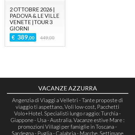
2 OTTOBRE 2026 |
PADOVA & LE VILLE
VENETE |TOUR 3
GIORNI
389
€
,00
449,00
VACANZE AZZURRA
Angenzia di Viaggi a Velletri - Tante proposte di
viaggio ti aspettano, Voli low-cost, Pacchetti
Volo+Hotel. Specialisti lungo raggio: Turchia -
Giappone - Usa - Australia. Vacanze estive Mare :
promozioni Villagi per famiglie in Toscana -
Sardegna - Puglia - Calabria - Marche. Settimane