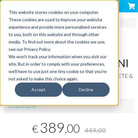
VACANZE AZZURRA
This website stores cookies on your computer.
These cookies are used to improve your website
VIAGGI DI GRUPPO IN BUS ITALIA E EUROPA
experience and provide more personalized services
2 OTTOBRE 2026 |
to you, both on this website and through other
media. To find out more about the cookies we use,
PADOVA & LE VILLE
see our Privacy Policy.
We won't track your information when you visit our
VENETE |TOUR 3 GIORNI
site. But in order to comply with your preferences,
we'll have to use just one tiny cookie so that you're
NAVIGANDO
SUL
BRENTA
TRA
LE
VILLE
VENETE
&
not asked to make this choice again.
VISITA
A
PADOVA
Accept
Decline
Codice prodotto:
SC655330
Disponibile
389
,00
€
449,00