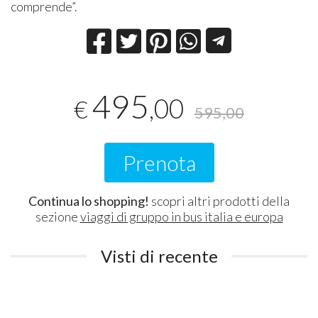
comprende”.
495
,00
€
595,00
Prenota
Continua lo shopping!
scopri altri prodotti della
sezione
viaggi di gruppo in bus italia e europa
Visti di recente