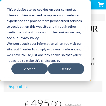
VACANZE AZZURRA
This website stores cookies on your computer.
These cookies are used to improve your website
VIAGGI DI GRUPPO IN BUS ITALIA E EUROPA
experience and provide more personalized services
15 OTTOBRE 2026 TOUR
to you, both on this website and through other
media. To find out more about the cookies we use,
4 GIORNI ALLA
see our Privacy Policy.
We won't track your information when you visit our
SCOPERTA DI TORINO
site. But in order to comply with your preferences,
we'll have to use just one tiny cookie so that you're
Tra le cupole della Mole, il profumo del cioccolato
not asked to make this choice again.
nelle caffetterie storiche e i portici che raccontano
secoli di storia
Accept
Decline
Codice prodotto:
SC771468
Disponibile
495
,00
€
595,00