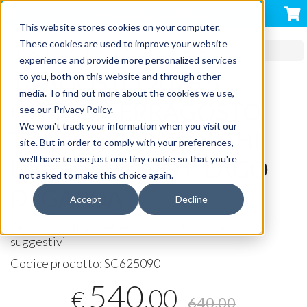
VACANZE AZZURRA
This website stores cookies on your computer.
These cookies are used to improve your website
VIAGGI DI GRUPPO IN BUS ITALIA E EUROPA
experience and provide more personalized services
14 AGOSTO 2026 5
to you, both on this website and through other
media. To find out more about the cookies we use,
GIORNI: FERRAGOSTO
see our Privacy Policy.
We won't track your information when you visit our
TRA FOLGARIA, LAGHI
site. But in order to comply with your preferences,
we'll have to use just one tiny cookie so that you're
DEL TRENTINO E LAGO
not asked to make this choice again.
DI GARDA
Accept
Decline
Ferragosto tra montagne, laghi alpini e borghi
suggestivi
Codice prodotto:
SC625090
540
,00
€
640,00