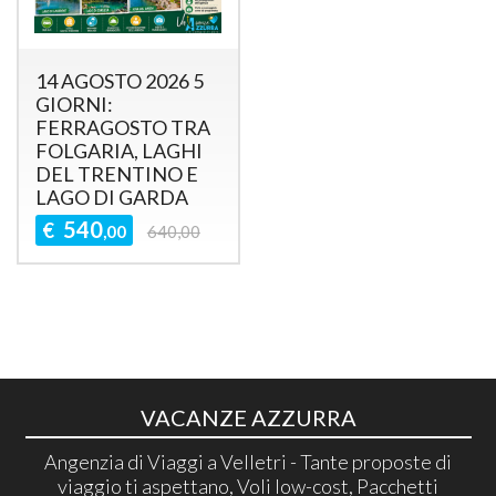
14 AGOSTO 2026 5
GIORNI:
FERRAGOSTO TRA
FOLGARIA, LAGHI
DEL TRENTINO E
LAGO DI GARDA
540
€
,00
640,00
VACANZE AZZURRA
Angenzia di Viaggi a Velletri - Tante proposte di
viaggio ti aspettano, Voli low-cost, Pacchetti