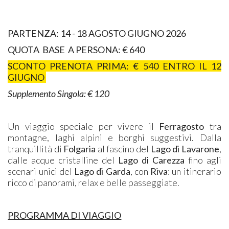
PARTENZA: 14 - 18 AGOSTO GIUGNO 2026
QUOTA BASE A PERSONA: € 640
SCONTO PRENOTA PRIMA: € 540 ENTRO IL 12
GIUGNO
Supplemento Singola: € 120
Un viaggio speciale per vivere il
Ferragosto
tra
montagne, laghi alpini e borghi suggestivi. Dalla
tranquillità di
Folgaria
al fascino del
Lago di Lavarone
,
dalle acque cristalline del
Lago di Carezza
fino agli
scenari unici del
Lago di Garda
, con
Riva
: un itinerario
ricco di panorami, relax e belle passeggiate.
PROGRAMMA DI VIAGGIO