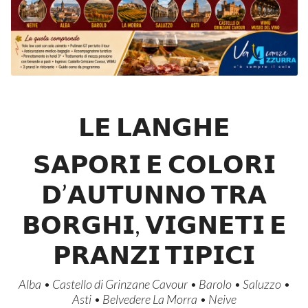
𝗟𝗘 𝗟𝗔𝗡𝗚𝗛𝗘
𝗦𝗔𝗣𝗢𝗥𝗜 𝗘 𝗖𝗢𝗟𝗢𝗥𝗜
𝗗’𝗔𝗨𝗧𝗨𝗡𝗡𝗢 𝗧𝗥𝗔
𝗕𝗢𝗥𝗚𝗛𝗜, 𝗩𝗜𝗚𝗡𝗘𝗧𝗜 𝗘
𝗣𝗥𝗔𝗡𝗭𝗜 𝗧𝗜𝗣𝗜𝗖𝗜
Alba • Castello di Grinzane Cavour • Barolo • Saluzzo •
Asti • Belvedere La Morra • Neive