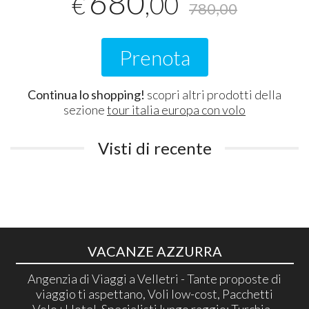
680
,00
€
780,00
Prenota
Continua lo shopping!
scopri altri prodotti della
sezione
tour italia europa con volo
Visti di recente
VACANZE AZZURRA
Angenzia di Viaggi a Velletri - Tante proposte di
viaggio ti aspettano, Voli low-cost, Pacchetti