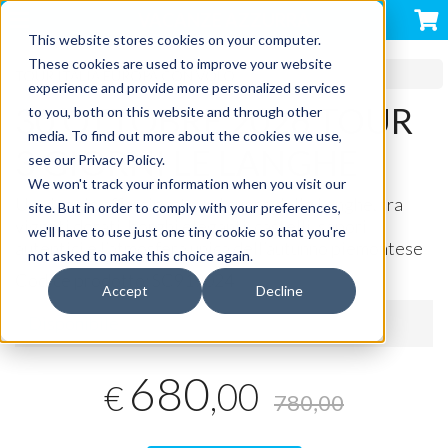
VACANZE AZZURRA
This website stores cookies on your computer.
These cookies are used to improve your website
TOUR ITALIA EUROPA CON VOLO
experience and provide more personalized services
30 OTTOBRE 2026 TOUR
to you, both on this website and through other
media. To find out more about the cookies we use,
3 GIORNI LE LANGHE
see our Privacy Policy.
We won't track your information when you visit our
Un viaggio affascinante nel cuore delle Langhe, tra
site. But in order to comply with your preferences,
vigneti dorati, borghi eleganti, castelli, sapori
we'll have to use just one tiny cookie so that you're
autentici e l’atmosfera unica dell’autunno piemontese
not asked to make this choice again.
Codice prodotto:
SC919024
Accept
Decline
Disponibile
680
,00
€
780,00