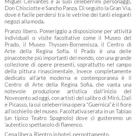
Miguel Cervantes e ai suoi celeberrimi personaggi,
Don Chisciotte e Sancho Panza. Di seguito la Gran Via,
dove è facile perdersi tra le vetrine dei tanti eleganti
negozi alla moda.
Pranzo libero. Pomeriggio a disposizione per attività
individuali o visite facoltative come il Museo del
Prado, il Museo Thyssen-Bornemisza, il Centro di
Arte della Regina Sofía. Il Prado è una delle
pinacoteche più importanti del mondo, con una grande
collezione di opere presenti, soprattutto nel campo
della pittura rinascimentale. Invece completamente
dedicato all’arte moderna e contemporanea è il
Centro di Arte della Regina Sofia, che vanta una
notevole produzione artistica dall’inizio del
Novecento ad oggi, con artisti del calibro di Mirò, Dalì
e Picasso, la cui celeberrima opera “Guernica” è il fiore
all’occhiello del museo. Facoltativa serata in un Tablao
(un tipico Teatro Spagnolo) dove ci gusteremo un
‘autentico spettacolo di flamenco.
Cena libera. Rientro in hotel, pernottamento.