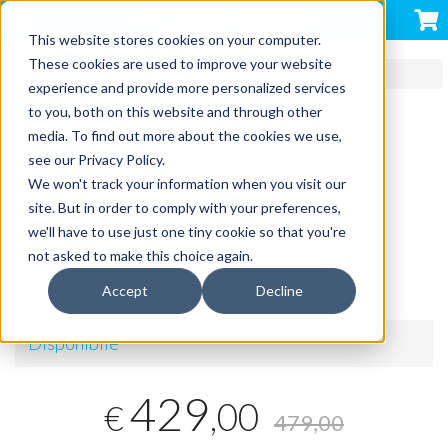
VACANZE AZZURRA
This website stores cookies on your computer.
These cookies are used to improve your website
CAPITALI EUROPEE CON ACCOMPAGNATORE
experience and provide more personalized services
24 SETTEMBRE 2026
to you, both on this website and through other
media. To find out more about the cookies we use,
MADRID E TOLEDO
see our Privacy Policy.
We won't track your information when you visit our
TOUR DI GRUPPO
site. But in order to comply with your preferences,
we'll have to use just one tiny cookie so that you're
MADRID
E
TOLEDO
: Due città, mille storie – il
not asked to make this choice again.
meglio in 3 giorni!
Accept
Decline
Codice prodotto:
SC830252
Disponibile
429
,00
€
479,00