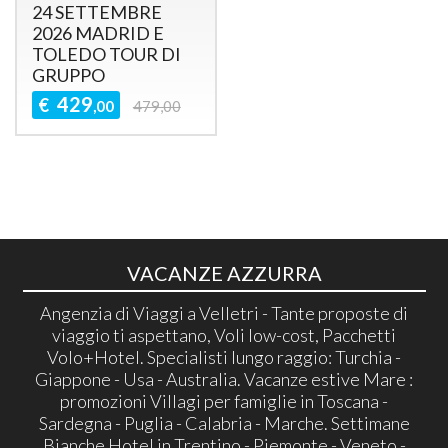
24 SETTEMBRE
2026 MADRID E
TOLEDO TOUR DI
GRUPPO
429
€
,00
479,00
VACANZE AZZURRA
Angenzia di Viaggi a Velletri - Tante proposte di
viaggio ti aspettano, Voli low-cost, Pacchetti
Volo+Hotel. Specialisti lungo raggio: Turchia -
Giappone - Usa - Australia. Vacanze estive Mare :
promozioni Villagi per famiglie in Toscana -
Sardegna - Puglia - Calabria - Marche. Settimane
Bianche Hotel in Trentino - Piemonte - Veneto -