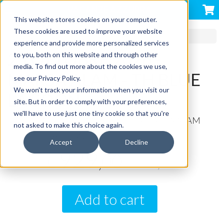
VACANZE AZZURRA
This website stores cookies on your computer.
These cookies are used to improve your website
TOUR NEL MONDO
AFRICA
EGITTO
experience and provide more personalized services
25 OTTOBRE 2026 -
to you, both on this website and through other
media. To find out more about the cookies we use,
MARSA ALAM - TH BLUE
see our Privacy Policy.
We won't track your information when you visit our
LAGOON
site. But in order to comply with your preferences,
we'll have to use just one tiny cookie so that you're
VIVI
LA
MAGIA
DEL
MAR
ROSSO
A
MARSA
ALAM
not asked to make this choice again.
Product code:
SC142192
Accept
Decline
929
,00
€
1.029,00
Add to cart