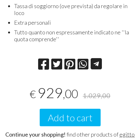
Tassa di soggiorno (ove prevista) da regolare in
loco
Extra personali
Tutto quanto non espressamente indicato ne ''la
quota comprende''
929
,00
€
1.029,00
Add to cart
Continue your shopping!
find other products of
egitto