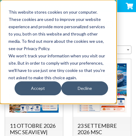
VACANZE AZZURRA
This website stores cookies on your computer.
These cookies are used to improve your website
CROCIERE DI GRUPPO
experience and provide more personalized services
to you, both on this website and through other
Showing 2 products | Sort by:
media. To find out more about the cookies we use,
see our Privacy Policy.
Importance
We won't track your information when you visit our
site. But in order to comply with your preferences,
we'll have to use just one tiny cookie so that you're
not asked to make this choice again.
Accept
Decline
11 OTTOBRE 2026
23 SETTEMBRE
MSC SEAVIEW|
2026 MSC