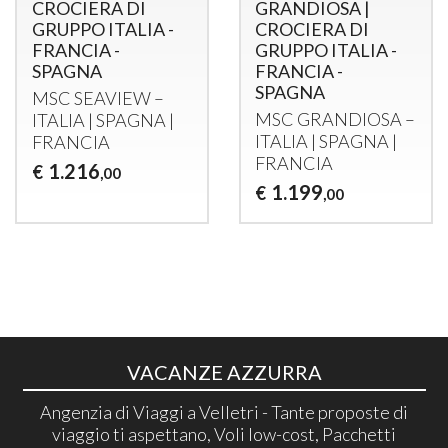
CROCIERA DI
GRANDIOSA |
GRUPPO ITALIA -
CROCIERA DI
FRANCIA -
GRUPPO ITALIA -
SPAGNA
FRANCIA -
SPAGNA
MSC
SEAVIEW
–
MSC
GRANDIOSA
–
ITALIA
|
SPAGNA
|
ITALIA
|
SPAGNA
|
FRANCIA
FRANCIA
1.216
€
,00
1.199
€
,00
VACANZE AZZURRA
Angenzia di Viaggi a Velletri - Tante proposte di
viaggio ti aspettano, Voli low-cost, Pacchetti