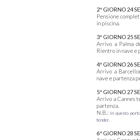
2° GIORNO 24 
Pensione completa,
in piscina.
3° GIORNO 25 S
Arrivo a Palma de
Rientro in nave e 
4° GIORNO 26 
Arrivo a Barcello
nave e partenza p
5° GIORNO 27 S
Arrivo a Cannes te
partenza.
N.B.:
In questo porto
tender.
6° GIORNO 28 SE