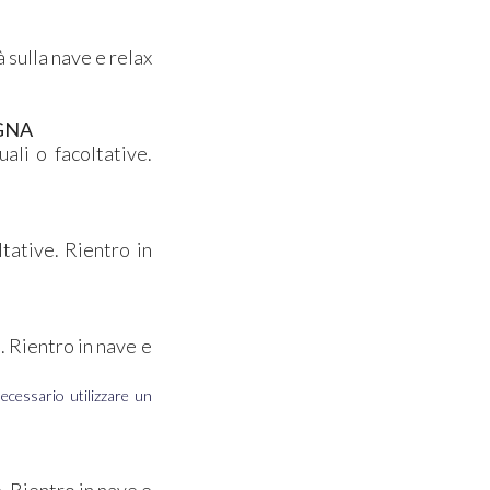
 sulla nave e relax
AGNA
ali o facoltative.
tative. Rientro in
. Rientro in nave e
ecessario utilizzare un