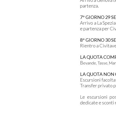
Arrivo a Genova te
partenza.
7° GIORNO 29 SE
Arrivo a La Spezia
e partenza per Ci
8° GIORNO 30 
Rientro a Civitav
LA QUOTA COM
B
evande, Tasse, Man
LA QUOTA NON
Escursioni facolta
Transfer privato p
Le escursioni pos
dedicate e sconti 