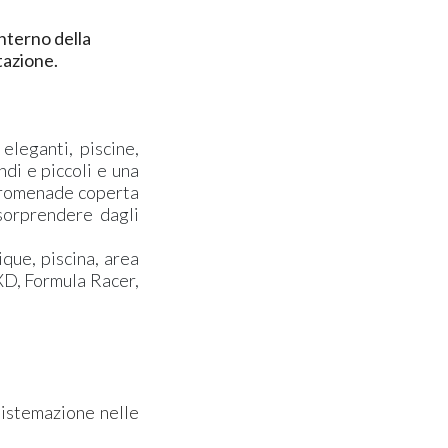
interno della
otazione.
eleganti, piscine,
ndi e piccoli e una
promenade coperta
 sorprendere dagli
ique, piscina, area
XD, Formula Racer,
sistemazione nelle