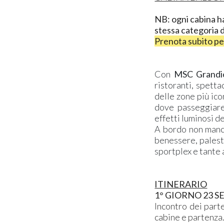
NB: ogni cabina ha
stessa categoria d
Prenota subito per
Con
MSC Grandi
ristoranti, spetta
delle zone più ico
dove passeggiare,
effetti luminosi d
A bordo non manca 
benessere, palest
sportplex e tante 
ITINERARIO
1° GIORNO 23 
Incontro dei part
cabine e partenza