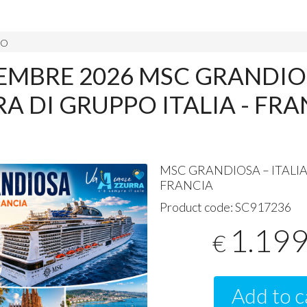
PO
EMBRE 2026 MSC GRANDIO
A DI GRUPPO ITALIA - FRA
MSC
GRANDIOSA
–
ITALI
FRANCIA
Product code:
SC917236
1.19
€
Add to c