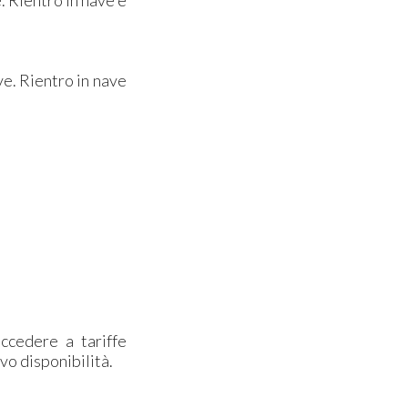
. Rientro in nave e
ve. Rientro in nave
accedere a tariffe
vo disponibilità.