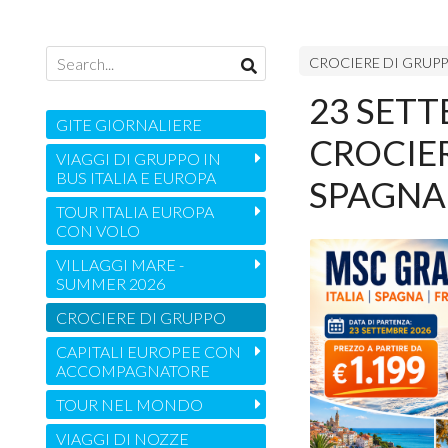
CROCIERE DI GRUP
23 SETT
GITE GIORNALIERE
CROCIER
VIAGGI DI GRUPPO IN
BUS ITALIA E EUROPA
SPAGNA
TOUR ITALIA EUROPA
CON VOLO
VILLAGGI MARE -
SUMMER 2026
CROCIERE DI GRUPPO
CAPITALI EUROPEE CON
ACCOMPAGNATORE
TOUR NEL MONDO
VIAGGI DI NOZZE