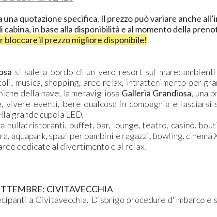
 una quotazione specifica. Il prezzo può variare anche all’
i cabina, in base alla disponibilità e al momento della pren
 bloccare il prezzo migliore disponibile!
osa
si sale a bordo di un vero resort sul mare: ambienti 
coli, musica, shopping, aree relax, intrattenimento per gra
niche della nave, la meravigliosa
Galleria Grandiosa
, una 
 vivere eventi, bere qualcosa in compagnia e lasciarsi
ella grande cupola LED.
nulla: ristoranti, buffet, bar, lounge, teatro, casinò, bout
ra, aquapark, spazi per bambini e ragazzi, bowling, cinema 
aree dedicate al divertimento e al relax.
SETTEMBRE: CIVITAVECCHIA
ecipanti a Civitavecchia. Disbrigo procedure d'imbarco e 
.