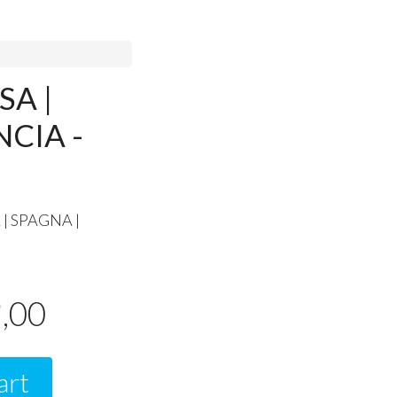
SA |
NCIA -
A
|
SPAGNA
|
9
,00
art