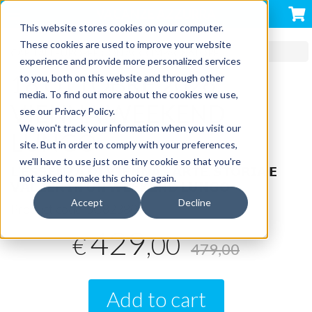
VACANZE AZZURRA
This website stores cookies on your computer.
These cookies are used to improve your website
CAPITALI EUROPEE CON ACCOMPAGNATORE
experience and provide more personalized services
18 OTTOBRE 2026
to you, both on this website and through other
media. To find out more about the cookies we use,
VIENNA WEEKEND
see our Privacy Policy.
We won't track your information when you visit our
LUNGO
site. But in order to comply with your preferences,
we'll have to use just one tiny cookie so that you're
𝗟’𝗘𝗦𝗦𝗘𝗡𝗭𝗔 𝗗𝗜 𝗩𝗜𝗘𝗡𝗡𝗔 – 𝗔𝗥𝗧𝗘, 𝗦𝗧𝗢𝗥𝗜𝗔 𝗘
not asked to make this choice again.
𝗩𝗔𝗟𝗭𝗘𝗥 𝗜𝗡 𝗨𝗡 𝗪𝗘𝗘𝗞𝗘𝗡𝗗 𝗟𝗨𝗡𝗚𝗢
Accept
Decline
Product code:
SC823805
429
,00
€
479,00
Add to cart