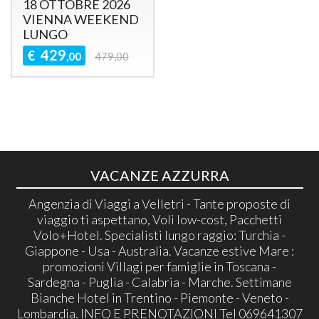
18 OTTOBRE 2026
VIENNA WEEKEND
LUNGO
429
€
,00
479,00
VACANZE AZZURRA
Angenzia di Viaggi a Velletri - Tante proposte di
viaggio ti aspettano, Voli low-cost, Pacchetti
Volo+Hotel. Specialisti lungo raggio: Turchia -
Giappone - Usa - Australia. Vacanze estive Mare :
promozioni Villagi per famiglie in Toscana -
Sardegna - Puglia - Calabria - Marche. Settimane
Bianche Hotel in Trentino - Piemonte - Veneto -
Lombardia. INFO E PRENOTAZIONI Tel 069641307