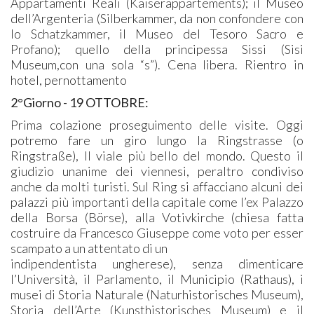
Appartamenti Reali (Kaiserappartements); il Museo
dell’Argenteria (Silberkammer, da non confondere con
lo Schatzkammer, il Museo del Tesoro Sacro e
Profano); quello della principessa Sissi (Sisi
Museum,con una sola “s”). Cena libera. Rientro in
hotel, pernottamento
2°Giorno - 19 OTTOBRE:
Prima colazione proseguimento delle visite. Oggi
potremo fare un giro lungo la Ringstrasse (o
Ringstraße), Il viale più bello del mondo. Questo il
giudizio unanime dei viennesi, peraltro condiviso
anche da molti turisti. Sul Ring si affacciano alcuni dei
palazzi più importanti della capitale come l’ex Palazzo
della Borsa (Börse), alla Votivkirche (chiesa fatta
costruire da Francesco Giuseppe come voto per esser
scampato a un attentato di un
indipendentista ungherese), senza dimenticare
l’Università, il Parlamento, il Municipio (Rathaus), i
musei di Storia Naturale (Naturhistorisches Museum),
Storia dell’Arte (Kunsthistorisches Museum) e il