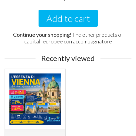
Add to cart
Continue your shopping!
find other products of
capitali europee con accompagnatore
Recently viewed